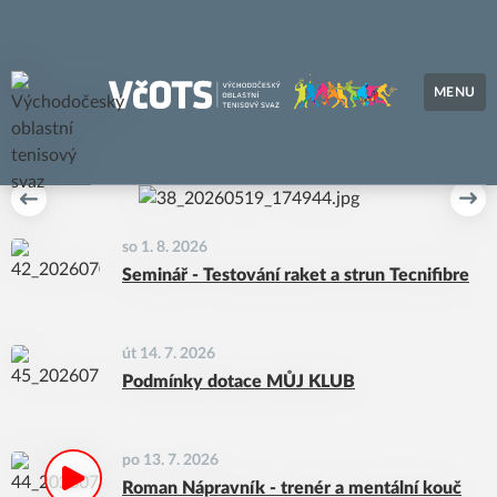
MENU
Východočeský oblastní tenisový svaz
Předchozí
Dal
so 1. 8. 2026
Seminář - Testování raket a strun Tecnifibre
út 14. 7. 2026
Podmínky dotace MŮJ KLUB
po 13. 7. 2026
Roman Nápravník - trenér a mentální kouč