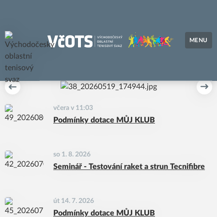
MENU
Východočeský oblastní tenisový svaz
Předchozí
Dal
včera v 11:03
Podmínky dotace MŮJ KLUB
so 1. 8. 2026
Seminář - Testování raket a strun Tecnifibre
út 14. 7. 2026
Podmínky dotace MŮJ KLUB