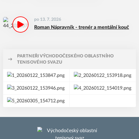
po 13. 7. 2026
Roman Nápravník - trenér a mentální kouč
PARTNEŘI VÝCHODOČESKÉHO OBLASTNÍHO
TENISOVÉHO SVAZU