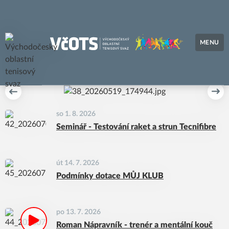
MENU
Východočeský oblastní tenisový svaz
Předchozí
Dal
so 1. 8. 2026
Seminář - Testování raket a strun Tecnifibre
út 14. 7. 2026
Podmínky dotace MŮJ KLUB
po 13. 7. 2026
Roman Nápravník - trenér a mentální kouč