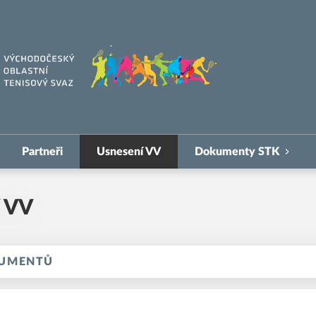
isový svaz
Partneři
Usnesení VV
Dokumenty STK
í VV
KUMENTŮ