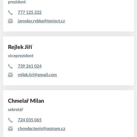
prezident
777 125 232
jaroslav.rybka@tenisct.cz
Rejlek Jiří
viceprezident
739 261 024
rejlek.jiri@gmail.com
Chmelař Milan
sekretář
724 035 065
chmelar.tenis@seznam.cz