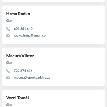
Hrma Radko
člen
603 861 640
radko.hrma@gmail.com
Macura Viktor
člen
722 674 616
macura@sportparkhit.cz
Vorel Tomáš
člen