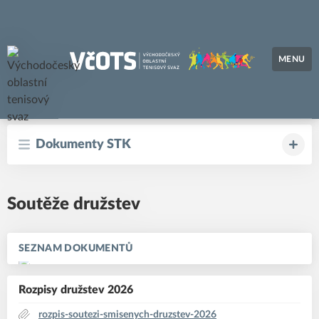
MENU
Východočeský oblastní tenisový svaz
Dokumenty STK
Soutěže družstev
SEZNAM DOKUMENTŮ
Rozpisy družstev 2026
rozpis-soutezi-smisenych-druzstev-2026